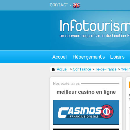
CONTACT
-
Accueil
Hébergements
Loisirs
Accueil
>
Golf France
>
Ile-de-France
>
Yveli
Nos partenaires
meilleur casino en ligne