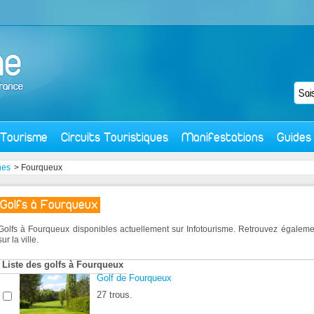
Tourisme
Circuits Touristiques
Manifestations
Guides
nes
> Fourqueux
Golfs à Fourqueux
Golfs à Fourqueux disponibles actuellement sur Infotourisme. Retrouvez égalem
sur la ville.
Liste des golfs à Fourqueux
Golf de Fourqueux
27 trous.