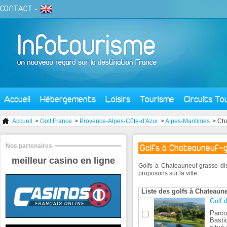
CONTACT
-
Accueil
Hébergements
Loisirs
Tourisme
Circuits To
Accueil
>
Golf France
>
Provence-Alpes-Côte-d'Azur
>
Alpes-Maritimes
> Ch
Nos partenaires
Golfs à Chateauneuf-
meilleur casino en ligne
Golfs à Chateauneuf-grasse di
proposons sur la ville.
Liste des golfs à Chateaun
Golf 
Parco
Bastid