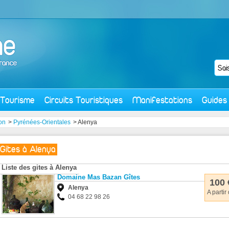
Tourisme
Circuits Touristiques
Manifestations
Guides
on
>
Pyrénées-Orientales
> Alenya
Gites à Alenya
Liste des gites à Alenya
Domaine Mas Bazan Gîtes
100 
Alenya
A partir
04 68 22 98 26