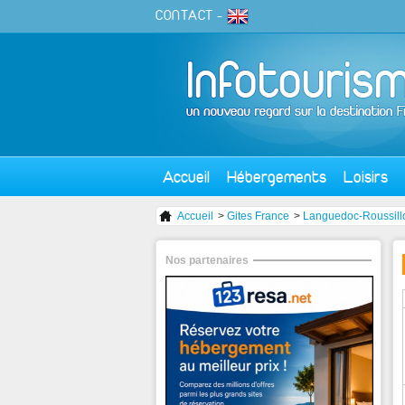
CONTACT
-
Accueil
Hébergements
Loisirs
Accueil
>
Gites France
>
Languedoc-Roussill
Nos partenaires