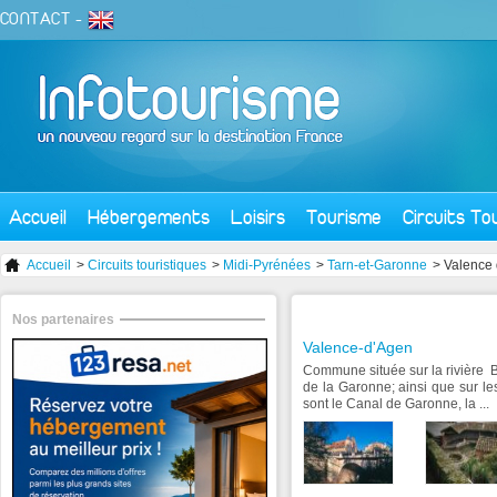
CONTACT
-
Accueil
Hébergements
Loisirs
Tourisme
Circuits To
Accueil
>
Circuits touristiques
>
Midi-Pyrénées
>
Tarn-et-Garonne
> Valence
Nos partenaires
Valence-d'Agen
Commune située sur la rivière B
de la Garonne; ainsi que sur l
sont le Canal de Garonne, la ...