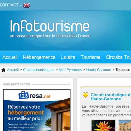
CONTACT
-
Accueil
Hébergements
Loisirs
Tourisme
Circuits To
Accueil
>
Circuits touristiques
>
Midi-Pyrénées
>
Haute-Garonne
> Toulouse
Nos partenaires
Circuit touristique 
Haute-Garonne
La Haute-Garonne possède 
Vous allez les découvrir lors 
vous proposons un programme t