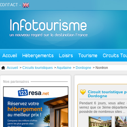
CONTACT
-
Accueil
Hébergements
Loisirs
Tourisme
Circuits To
Accueil
>
Circuits touristiques
>
Aquitaine
>
Dordogne
> Nontron
Nos partenaires
Circuit touristique p
Dordogne
Pendant 6 jours, vous allez
verrez que ce 3ème départemen
possède de nombreux sites ...