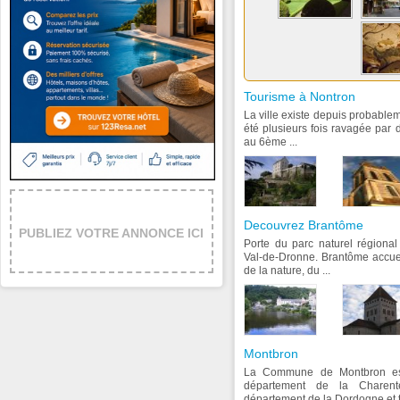
Tourisme à Nontron
La ville existe depuis probable
été plusieurs fois ravagée par 
au 6ème ...
Decouvrez Brantôme
PUBLIEZ VOTRE ANNONCE ICI
Porte du parc naturel régional
Val-de-Dronne. Brantôme accuei
de la nature, du ...
Montbron
La Commune de Montbron est 
département de la Charent
département de la Dordogne et t