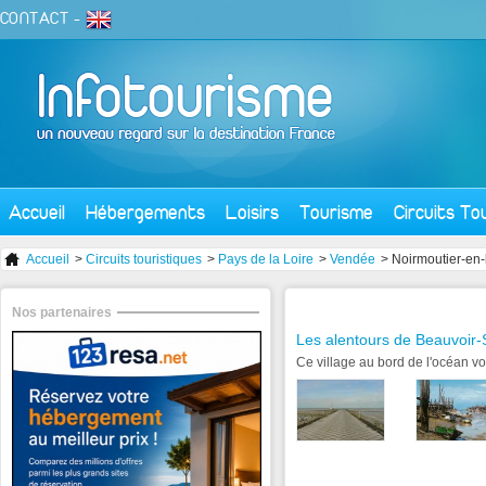
CONTACT
-
Accueil
Hébergements
Loisirs
Tourisme
Circuits To
Accueil
>
Circuits touristiques
>
Pays de la Loire
>
Vendée
> Noirmoutier-en-l
Nos partenaires
Les alentours de Beauvoir
Ce village au bord de l'océan v