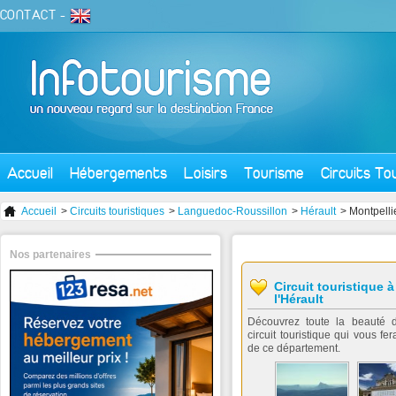
CONTACT
-
Accueil
Hébergements
Loisirs
Tourisme
Circuits To
Accueil
>
Circuits touristiques
>
Languedoc-Roussillon
>
Hérault
> Montpelli
Nos partenaires
Circuit touristique 
l'Hérault
Découvrez toute la beauté d
circuit touristique qui vous fe
de ce département.