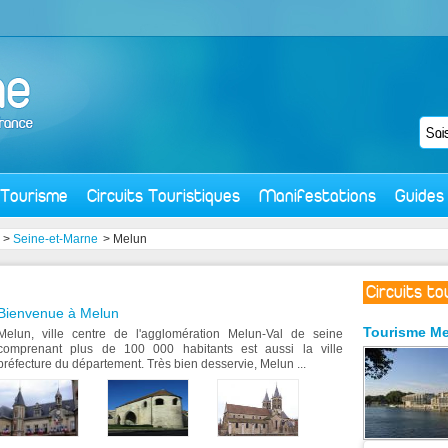
Tourisme
Circuits Touristiques
Manifestations
Guides
>
Seine-et-Marne
> Melun
Circuits t
Bienvenue à Melun
Tourisme
Me
Melun, ville centre de l'agglomération Melun-Val de seine
comprenant plus de 100 000 habitants est aussi la ville
préfecture du département. Très bien desservie, Melun ...