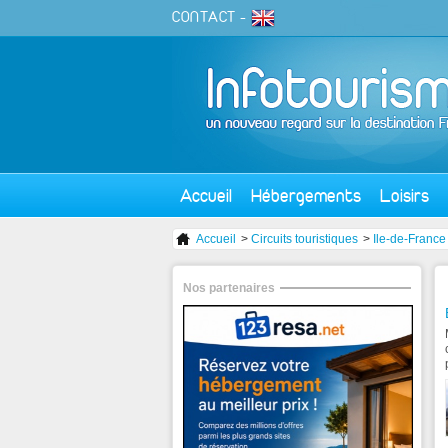
CONTACT
-
Accueil
Hébergements
Loisirs
Accueil
>
Circuits touristiques
>
Ile-de-France
Nos partenaires