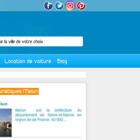
Location de voiture
Blog
ouristiques Melun
lun
Melun est la préfecture du
département de Seine-et-Marne en
région Ile de France. 40 000 ...