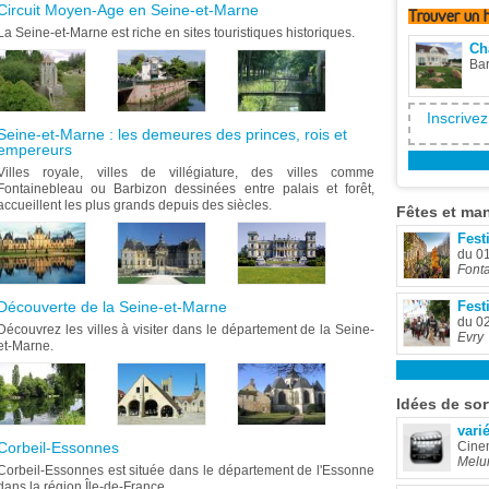
Circuit Moyen-Age en Seine-et-Marne
Trouver
un 
La Seine-et-Marne est riche en sites touristiques historiques.
Ch
Ba
Inscrivez
Seine-et-Marne : les demeures des princes, rois et
empereurs
Villes royale, villes de villégiature, des villes comme
Fontainebleau ou Barbizon dessinées entre palais et forêt,
accueillent les plus grands depuis des siècles.
Fêtes
et man
Festi
du 0
Font
Découverte de la Seine-et-Marne
Fest
du 0
Découvrez les villes à visiter dans le département de la Seine-
Evry
et-Marne.
Idées
de sor
vari
Corbeil-Essonnes
Cine
Melu
Corbeil-Essonnes est située dans le département de l'Essonne
dans la région Île-de-France.