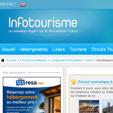
CONTACT
-
Accueil
Hébergements
Loisirs
Tourisme
Circuits To
Accueil
>
Circuits touristiques
>
Languedoc-Roussillon
>
Gard
> Goudargue
Nos partenaires
Circuit touristique 
Pendant 6 jours, vous allez dé
de nombreux musées et châte
sur l'histoire de ce ...