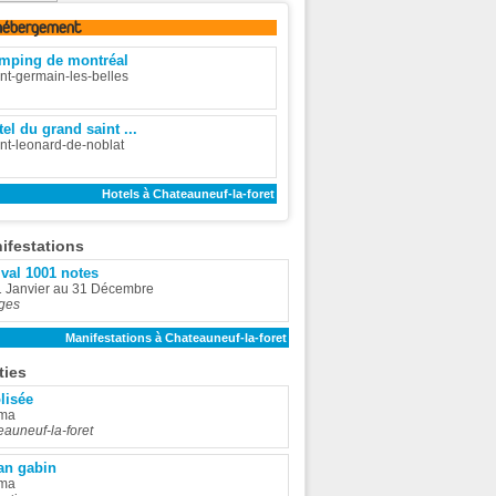
hébergement
mping de montréal
nt-germain-les-belles
el du grand saint ...
nt-leonard-de-noblat
Hotels à Chateauneuf-la-foret
ifestations
ival 1001 notes
1 Janvier au 31 Décembre
ges
Manifestations à Chateauneuf-la-foret
ties
olisée
ma
auneuf-la-foret
ean gabin
ma