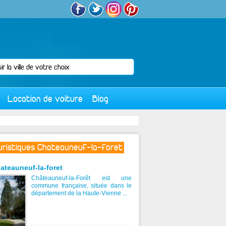
Location de voiture
Blog
ouristiques Chateauneuf-la-foret
ateauneuf-la-foret
Châteauneuf-la-Forêt est une
commune française, située dans le
département de la Haute-Vienne ...