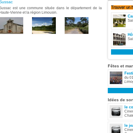
Sussac
Trouver
un 
Sussac est une commune située dans le département de la
Haute-Vienne et la région Limousin.
Ca
Sai
Hôt
Sai
Fêtes
et man
Fest
du 0
Limo
Idées
de sor
le c
Cine
Chate
le j
Cine