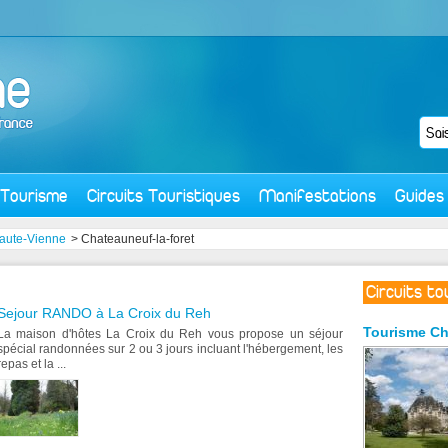
Tourisme
Circuits Touristiques
Manifestations
Guides
aute-Vienne
> Chateauneuf-la-foret
Circuits t
Sejour RANDO à La Croix du Reh
Tourisme
Ch
La maison d'hôtes La Croix du Reh vous propose un séjour
spécial randonnées sur 2 ou 3 jours incluant l'hébergement, les
repas et la ...