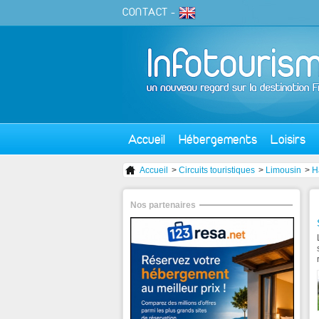
CONTACT
-
Accueil
Hébergements
Loisirs
Accueil
>
Circuits touristiques
>
Limousin
>
H
Nos partenaires