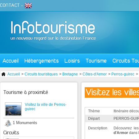
CONTACT
-
Accueil
Hébergements
Loisirs
Tourisme
Circuits To
Accueil
>
Circuits touristiques
>
Bretagne
>
Côtes-d'Armor
>
Perros-guirec
>
Visitez les vil
Tourisme à proximité
Visitez la ville de Perros-
guirec
Thème
Itinéraire déco
Départ
PERROS-GUIR
1 Monuments
Description
Découvrez les 
Circuits
d'Armor
dans 