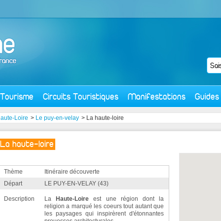
Tourisme
Circuits Touristiques
Manifestations
Guides
aute-Loire
>
Le puy-en-velay
> La haute-loire
La haute-loire
Thème
Itinéraire découverte
Départ
LE PUY-EN-VELAY (43)
Description
La
Haute-Loire
est une région dont la
religion a marqué les coeurs tout autant que
les paysages qui inspirèrent d'étonnantes