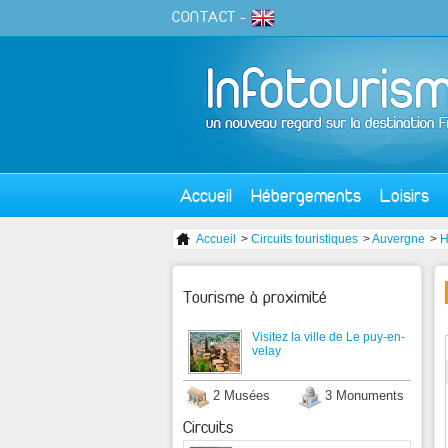
CONTACT
-
Accueil
Hébergements
Loisirs
Accueil
>
Circuits touristiques
>
Auvergne
>
H
Tourisme à proximité
Visitez la ville de Le puy-en-
velay
2 Musées
3 Monuments
Circuits