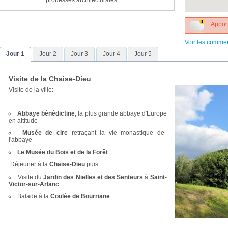
prouesses architecturales.
Apport
Voir les comme
Jour 1
Jour 2
Jour 3
Jour 4
Jour 5
Visite de la Chaise-Dieu
Visite de la ville:
Abbaye bénédictine
, la plus grande abbaye d'Europe
en altitude
Musée de cire
retraçant la vie monastique de
l'abbaye
Le Musée du Bois et de la Forêt
Déjeuner à la
Chaise-Dieu
puis:
Visite du
Jardin des Nielles et des Senteurs
à
Saint-
Victor-sur-Arlanc
Balade à la
Coulée de Bourriane