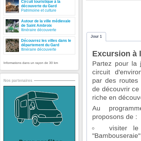
Circuit touristique à la
découverte du Gard
Patrimoine et culture
Autour de la ville médievale
de Saint Ambroix
Itinéraire découverte
Jour 1
Découvrez les villes dans le
département du Gard
Itinéraire découverte
Excursion à 
Partez pour la
Informations dans un rayon de 30 km
circuit d'envir
par des routes 
Nos partenaires
de découvrir ce
riche en découv
Au program
proposons de :
visiter l
"Bambouseraie"