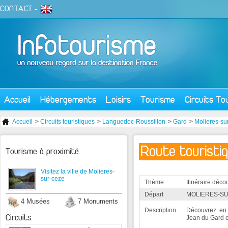
CONTACT
-
Accueil
Hébergements
Loisirs
Tourisme
Circuits To
Accueil
>
Circuits touristiques
>
Languedoc-Roussillon
>
Gard
>
Molieres-su
Route touristiqu
Tourisme à proximité
Visitez la ville de Molieres-
sur-ceze
Thème
Itinéraire déco
Départ
MOLIERES-SU
4 Musées
7 Monuments
Description
Découvrez en 
Circuits
Jean du Gard 