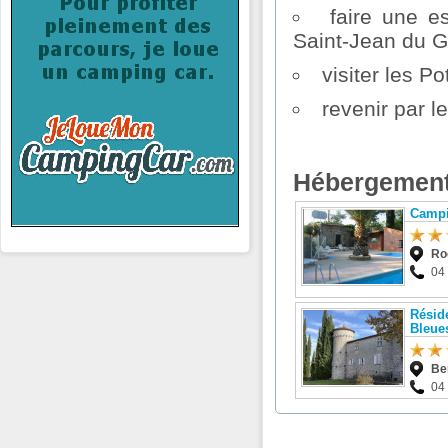
faire une e
Saint-Jean du 
visiter les P
revenir par 
Hébergement
Campi
Ro
04
Résid
Bleue
Be
04