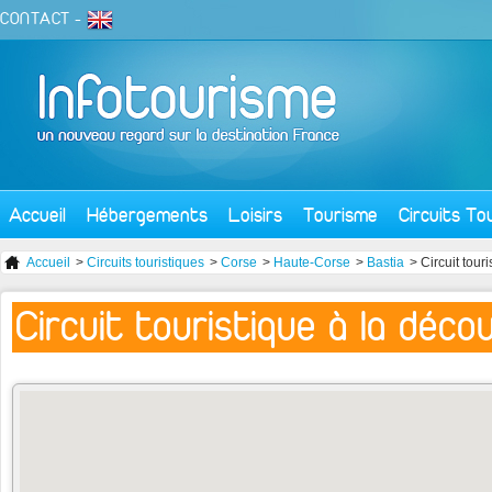
CONTACT
-
Accueil
Hébergements
Loisirs
Tourisme
Circuits To
Accueil
>
Circuits touristiques
>
Corse
>
Haute-Corse
>
Bastia
> Circuit tour
Circuit touristique à la déc