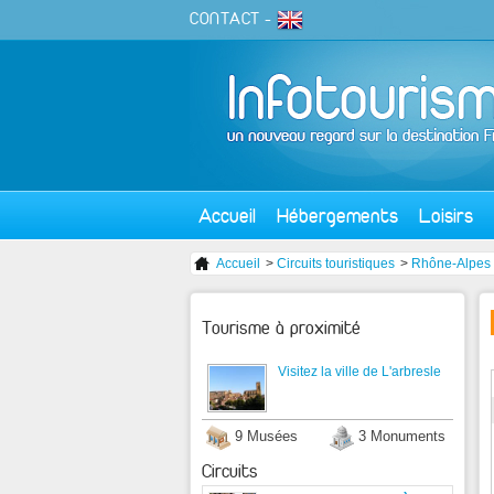
CONTACT
-
Accueil
Hébergements
Loisirs
Accueil
>
Circuits touristiques
>
Rhône-Alpes
Tourisme à proximité
Visitez la ville de L'arbresle
9 Musées
3 Monuments
Circuits