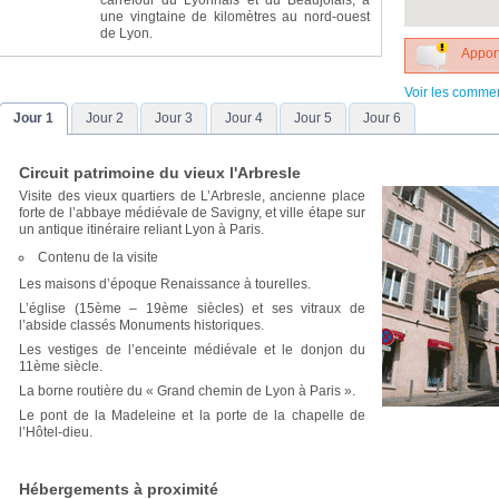
carrefour du Lyonnais et du Beaujolais, à
une vingtaine de kilomètres au nord-ouest
de Lyon.
Apport
Voir les comme
Jour 1
Jour 2
Jour 3
Jour 4
Jour 5
Jour 6
Circuit patrimoine du vieux l'Arbresle
Visite des vieux quartiers de L’Arbresle, ancienne place
forte de l’abbaye médiévale de Savigny, et ville étape sur
un antique itinéraire reliant Lyon à Paris.
Contenu de la visite
Les maisons d’époque Renaissance à tourelles.
L’église (15ème – 19ème siècles) et ses vitraux de
l’abside classés Monuments historiques.
Les vestiges de l’enceinte médiévale et le donjon du
11ème siècle.
La borne routière du « Grand chemin de Lyon à Paris ».
Le pont de la Madeleine et la porte de la chapelle de
l’Hôtel-dieu.
Hébergements à proximité