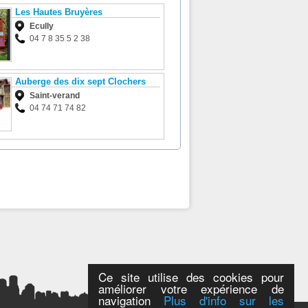
Les Hautes Bruyères
Ecully
04 7 8 35 5 2 38
Auberge des dix sept Clochers
Saint-verand
04 74 71 74 82
Ce site utilise des cookies pour
améliorer votre expérience de
navigation
Plus d'info sur les