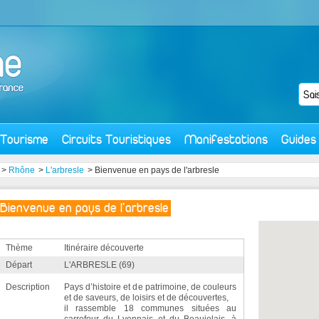
Tourisme
Circuits Touristiques
Manifestations
Guides
>
Rhône
>
L'arbresle
> Bienvenue en pays de l'arbresle
Bienvenue en pays de l'arbresle
Thème
Itinéraire découverte
Départ
L'ARBRESLE (69)
Description
Pays d’histoire et de patrimoine, de couleurs
et de saveurs, de loisirs et de découvertes,
il rassemble 18 communes situées au