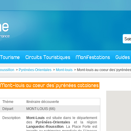
Tourisme
Circuits Touristiques
Manifestations
Guides
ussillon
>
Pyrénées-Orientales
>
Mont-louis
> Mont-louis au coeur des¨pyrénées
Mont-louis au coeur des¨pyrénées catalanes
Thème
Itinéraire découverte
Départ
MONT-LOUIS (66)
Description
Mont-Louis
est située dans le département
des
Pyrénées-Orientales
et la région
Languedoc-Roussillon
. La Place Forte est