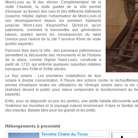
Mont-Louis au fil des siècles. Complémentaire de la
visite Citadelle, la visite guidée de la ville permet
d'évoquer au travers des rues et des différents bâtiments
(caserne, hôpital, église) l'urbanisation de Mont-Louis et
son développement depuis les premiers habitants
jusqu'au Mont-Louis d'aujourd'hui. Qu'est-ce qu'un
patrimoine, comment le transmettre aux générations
futures, quelles seront les conséquences du label
Unesco pour l'avenir de la cité ? (environ 45mn de visite
guidée payante).
Parcours libre dans la ville : des panneaux patrimoniaux
permettent la découverte des monuments et de l'histoire
de la place, comme l'église Saint-Louis, construite à
partir de 1733, qui enferme quelques superbes retables
baroques des XVIIe et XVIIIe siècles.
Le four solaire : Les premières installations de four
solaire à double concentration. A l'heure des actions contre le réchauffement
permet d'expliquer toutes les utilisations de l'énergie solaire dans la vie
réalisées devant le public pour mieux comprendre le fonctionnement du fou
payante).
Enfin, pour se dégourdir un peu les jambes, une petite balade découverte autou
l'extérieur les murailles et le paysage naturel environnant. A faire le Sentier
des insectes. Balade libre pour les grands et les petits.
Hébergements à proximité
Ternelia Chalet du Ticou