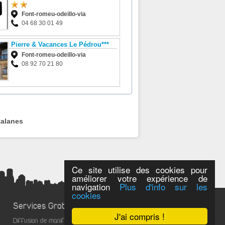
Font-romeu-odeillo-via
04 68 30 01 49
Pierre & Vacances Le Pédrou***
Font-romeu-odeillo-via
08 92 70 21 80
talanes
Ce site utilise des cookies pour
améliorer votre expérience de
navigation
Plus d'info sur les
cookies
Services Gratuits
J'ai compris !
Diffusion de manifestations