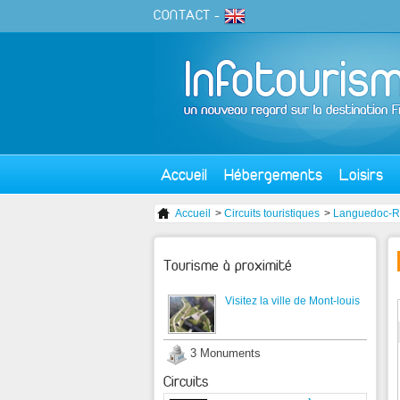
CONTACT
-
Accueil
Hébergements
Loisirs
Accueil
>
Circuits touristiques
>
Languedoc-Ro
Tourisme à proximité
Visitez la ville de Mont-louis
3 Monuments
Circuits