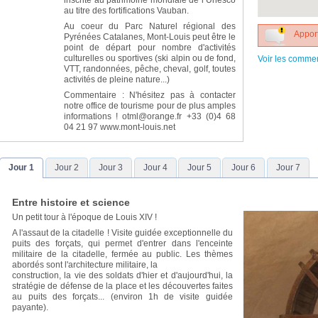
inscrite au patrimoine mondiale de l’Unesco
au titre des fortifications Vauban.
Au coeur du Parc Naturel régional des
Apport
Pyrénées Catalanes, Mont-Louis peut être le
point de départ pour nombre d'activités
culturelles ou sportives (ski alpin ou de fond,
Voir les comme
VTT, randonnées, pêche, cheval, golf, toutes
activités de pleine nature...)
Commentaire : N'hésitez pas à contacter
notre office de tourisme pour de plus amples
informations ! otml@orange.fr +33 (0)4 68
04 21 97 www.mont-louis.net
Jour 1
Jour 2
Jour 3
Jour 4
Jour 5
Jour 6
Jour 7
Entre histoire et science
Un petit tour à l'époque de Louis XIV !
A l'assaut de la citadelle ! Visite guidée exceptionnelle du
puits des forçats, qui permet d'entrer dans l'enceinte
militaire de la citadelle, fermée au public. Les thèmes
abordés sont l'architecture militaire, la
construction, la vie des soldats d'hier et d'aujourd'hui, la
stratégie de défense de la place et les découvertes faites
au puits des forçats... (environ 1h de visite guidée
payante).