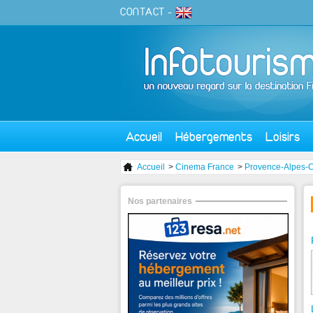
CONTACT
-
Accueil
Hébergements
Loisirs
Accueil
>
Cinema France
>
Provence-Alpes-C
Nos partenaires