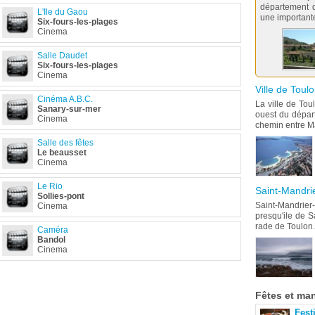
département d
L'Ile du Gaou
une importante
Six-fours-les-plages
Cinema
Salle Daudet
Six-fours-les-plages
Cinema
Ville de Toul
Cinéma A.B.C.
La ville de Tou
Sanary-sur-mer
ouest du départ
Cinema
chemin entre Mars
Salle des fêtes
Le beausset
Cinema
Le Rio
Saint-Mandri
Sollies-pont
Saint-Mandrie
Cinema
presqu'ile de S
rade de Toulon. E
Caméra
Bandol
Cinema
Fêtes
et man
Fest