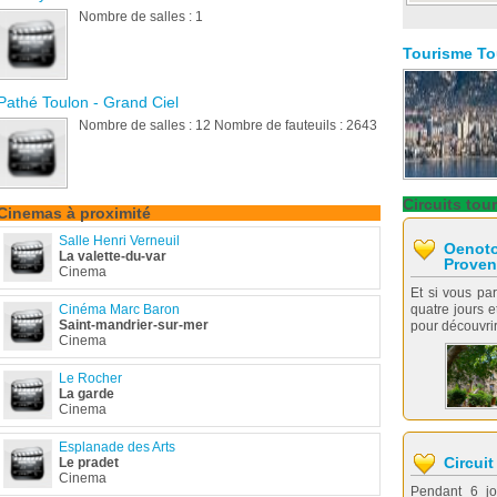
Nombre de salles : 1
Tourisme
To
Pathé Toulon - Grand Ciel
Nombre de salles : 12 Nombre de fauteuils : 2643
Circuits
tour
Cinemas à proximité
Salle Henri Verneuil
Oenoto
La valette-du-var
Proven
Cinema
Et si vous par
Cinéma Marc Baron
quatre jours e
Saint-mandrier-sur-mer
pour découvrir 
Cinema
Le Rocher
La garde
Cinema
Esplanade des Arts
Circuit
Le pradet
Cinema
Pendant 6 jo