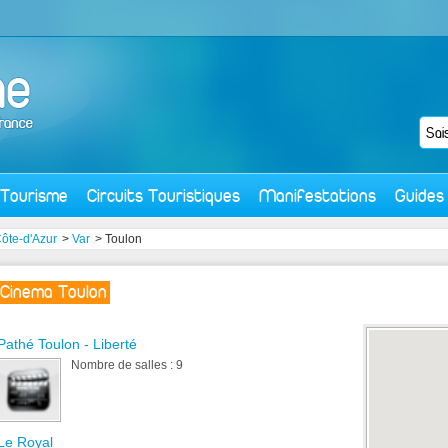
Tourisme
Circuits Touristiques
Manifestations
Guides
ôte-d'Azur
>
Var
> Toulon
Cinema Toulon
Pathé Toulon - Liberté
Nombre de salles : 9
Le Royal