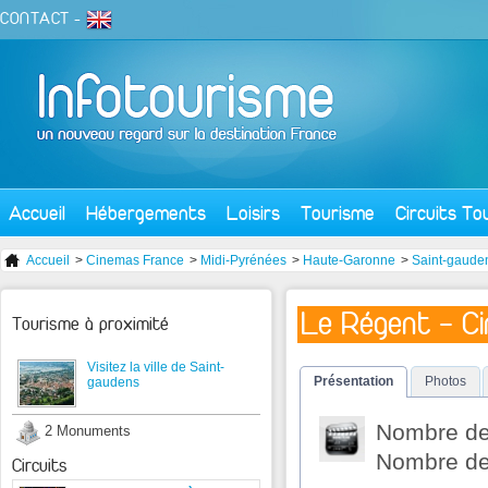
CONTACT
-
Accueil
Hébergements
Loisirs
Tourisme
Circuits To
Accueil
>
Cinemas France
>
Midi-Pyrénées
>
Haute-Garonne
>
Saint-gaude
Le Régent - C
Tourisme à proximité
Visitez la ville de Saint-
Présentation
Photos
gaudens
Nombre de 
2 Monuments
Nombre de 
Circuits