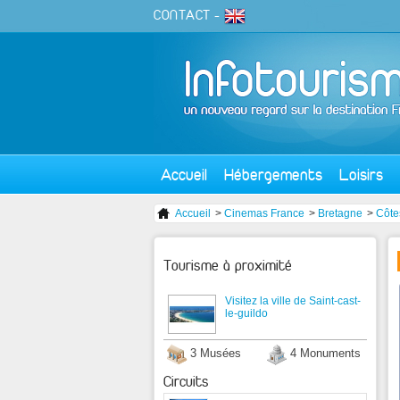
CONTACT
-
Accueil
Hébergements
Loisirs
Accueil
>
Cinemas France
>
Bretagne
>
Côte
Tourisme à proximité
Visitez la ville de Saint-cast-
le-guildo
3 Musées
4 Monuments
Circuits