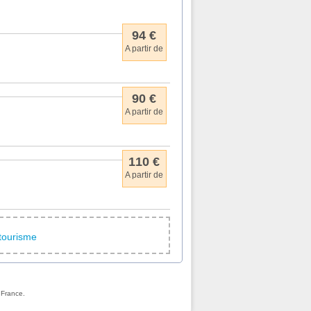
94 €
A partir de
90 €
A partir de
110 €
A partir de
otourisme
 France.