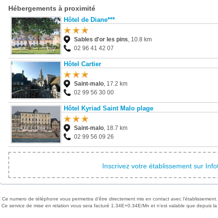
Hébergements à proximité
Hôtel de Diane***
Sables d'or les pins
, 10.8 km
02 96 41 42 07
Hôtel Cartier
Saint-malo
, 17.2 km
02 99 56 30 00
Hôtel Kyriad Saint Malo plage
Saint-malo
, 18.7 km
02 99 56 09 26
Inscrivez votre établissement sur Inf
* Ce numero de téléphone vous permettra d'être directement mis en contact avec l'établissement.
Ce service de mise en relation vous sera facturé 1.34E+0.34E/Mn et n'est valable que depuis la