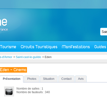
Tourisme
Circuits Touristiques
Manifestations
Guides
s-d'Armor
>
Saint-cast-le-guildo
> Eden
Eden - Cinema
Présentation
Photos
Situation
Contact
Avis
Nombre de salles : 1
Nombre de fauteuils : 340