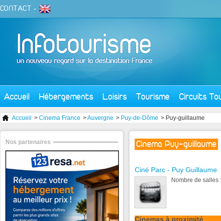
CONTACT
-
Accueil
Hébergements
Loisirs
Tourisme
Circuits To
Accueil
>
Cinema France
>
Auvergne
>
Puy-de-Dôme
> Puy-guillaume
Nos partenaires
Cinema Puy-guillaume
Ciné Parc - Puy Guillaume
Nombre de salles :
Cinemas à proximité