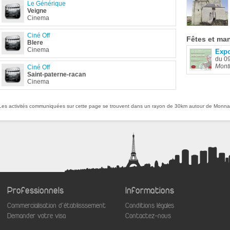
Le Générique
Veigne
Cinema
Ciné Off
Fêtes
et man
Blere
Cinema
Expo
du 0
Montl
Ciné Off
Saint-paterne-racan
Cinema
Les activités communiquées sur cette page se trouvent dans un rayon de 30km autour de Monna
Professionnels
Informations
Commercialisation d'établisssement
Conditions légales
aw
Demander votre visa
Contactez-nous