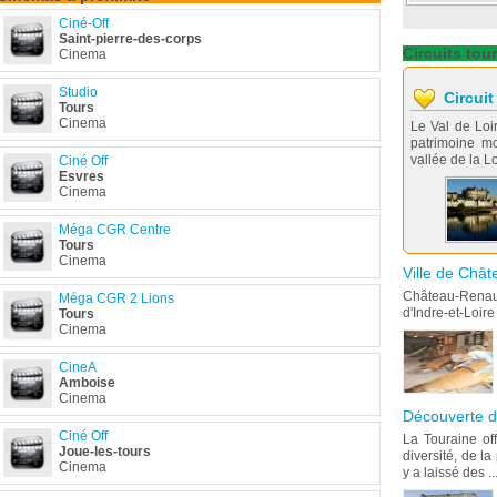
Ciné-Off
Saint-pierre-des-corps
Circuits
tour
Cinema
Studio
Circuit
Tours
Cinema
Le Val de Loire
patrimoine m
vallée de la Loi
Ciné Off
Esvres
Cinema
Méga CGR Centre
Tours
Cinema
Ville de Châ
Château-Renaul
Méga CGR 2 Lions
d'Indre-et-Loire
Tours
Cinema
CineA
Amboise
Cinema
Découverte d
Ciné Off
La Touraine of
Joue-les-tours
diversité, de l
Cinema
y a laissé des ..