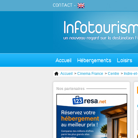
CONTACT
-
Accueil
Hébergements
Loisirs
Accueil
>
Cinema France
>
Centre
>
Indre-et
Nos partenaires