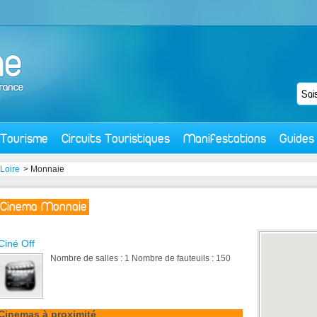
Tourisme
Circuits Touristiques
Manifestations
Guides
-Loire
> Monnaie
Cinema Monnaie
Ciné Off
Nombre de salles : 1 Nombre de fauteuils : 150
Cinemas à proximité