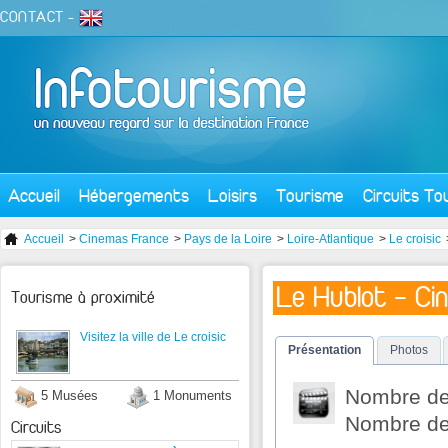
CONTACT
-
Accueil
Hébergements
Loisirs
Tourisme
Circuits To
Accueil
>
Cinemas France
>
Pays de la Loire
>
Loire-Atlantique
>
Le croisic
Le Hublot - Ci
Tourisme à proximité
Visitez la ville de Le croisic
Présentation
Photos
Nombre de 
5 Musées
1 Monuments
Nombre de 
Circuits