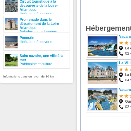
Circuit touristique à la
découverte de la Loire-
Atlantique
Itinéraire découverte
Promenade dans le
département de la Loire
Hébergement
Atlantique
Balades et randonnées
Vacan
Pénestin
Itinéraire découverte
Le 
02 
Saint nazaire, une ville à la
mer
La Vil
Patrimoine et culture
La 
Informations dans un rayon de 30 km
04 
Vacan
Gu
02 