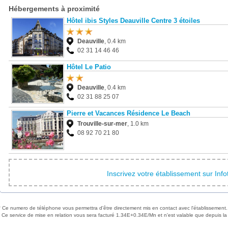
Hébergements à proximité
Hôtel ibis Styles Deauville Centre 3 étoiles
Deauville
, 0.4 km
02 31 14 46 46
Hôtel Le Patio
Deauville
, 0.4 km
02 31 88 25 07
Pierre et Vacances Résidence Le Beach
Trouville-sur-mer
, 1.0 km
08 92 70 21 80
Inscrivez votre établissement sur Inf
* Ce numero de téléphone vous permettra d'être directement mis en contact avec l'établissement.
Ce service de mise en relation vous sera facturé 1.34E+0.34E/Mn et n'est valable que depuis la