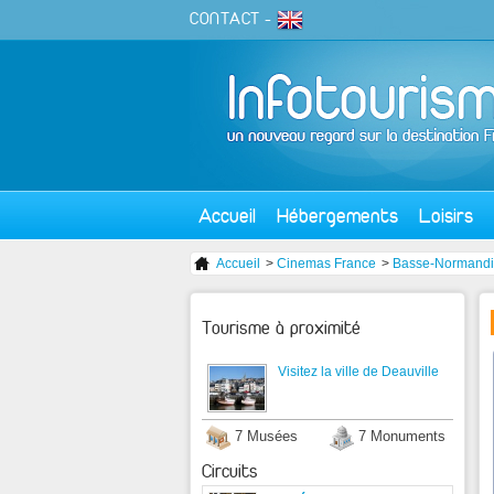
CONTACT
-
Accueil
Hébergements
Loisirs
Accueil
>
Cinemas France
>
Basse-Normand
Tourisme à proximité
Visitez la ville de Deauville
7 Musées
7 Monuments
Circuits