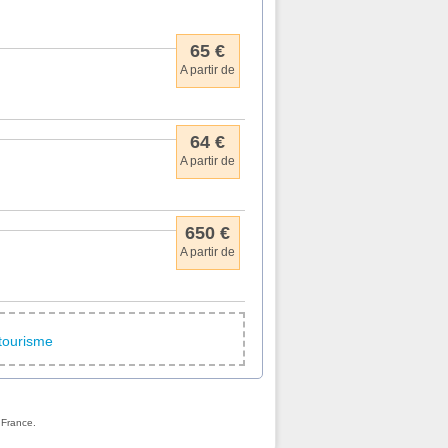
65 €
A partir de
64 €
A partir de
650 €
A partir de
otourisme
 France.