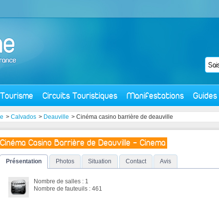
Tourisme
Circuits Touristiques
Manifestations
Guides
ie
>
Calvados
>
Deauville
> Cinéma casino barrière de deauville
Cinéma Casino Barrière de Deauville - Cinema
Présentation
Photos
Situation
Contact
Avis
Nombre de salles : 1
Nombre de fauteuils : 461