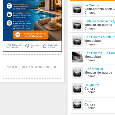
Le Querlys
Saint-antonin-noble-
Cinema
Salle de Monclar de 
Monclar-de-quercy
Cinema
Cap Cinéma Montauba
Montauban
Cinema
Cap Cinéma - Le Pari
Montauban
Cinema
PUBLIEZ VOTRE ANNONCE ICI
Ciné Monclar
Monclar-de-quercy
Cinema
Le Quercy
Cahors
Cinema
ABC
Cahors
Cinema