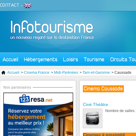
CONTACT
-
Accueil
Hébergements
Loisirs
Tourisme
Circuits To
Accueil
>
Cinema France
>
Midi-Pyrénées
>
Tarn-et-Garonne
> Caussade
Nos partenaires
Cinema Caussade
Ciné Théâtre
Nombre de salles :
Cinemas à proximité