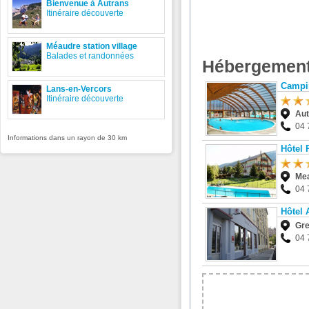
Bienvenue à Autrans
Itinéraire découverte
Méaudre station village
Balades et randonnées
Hébergement
Campin
Lans-en-Vercors
Itinéraire découverte
Aut
04 
Informations dans un rayon de 30 km
Hôtel 
Me
04 
Hôtel 
Gre
04 