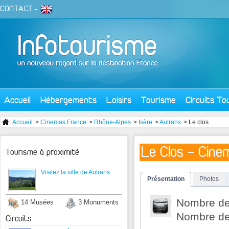
CONTACT
-
Accueil
Hébergements
Loisirs
Tourisme
Circuits To
Accueil
>
Cinemas France
>
Rhône-Alpes
>
Isère
>
Autrans
> Le clos
Le Clos - Cine
Tourisme à proximité
Visitez la ville de Autrans
Présentation
Photos
Nombre de 
14 Musées
3 Monuments
Nombre de 
Circuits