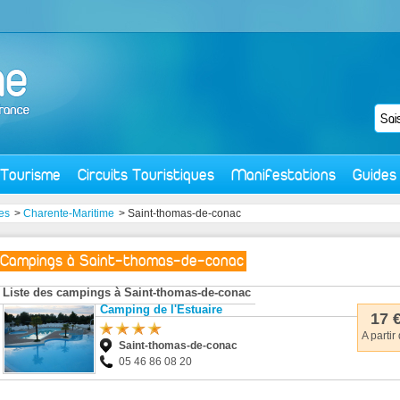
Tourisme
Circuits Touristiques
Manifestations
Guides
es
>
Charente-Maritime
> Saint-thomas-de-conac
Campings à Saint-thomas-de-conac
Liste des campings à Saint-thomas-de-conac
Camping de l'Estuaire
17 
A partir
Saint-thomas-de-conac
05 46 86 08 20