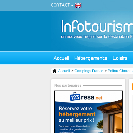
CONTACT
-
Accueil
Hébergements
Loisirs
Accueil
>
Campings France
>
Poitou-Charent
Nos partenaires