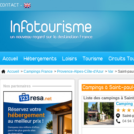
CONTACT
-
Accueil
Hébergements
Loisirs
Tourisme
Circuits To
Accueil
>
Campings France
>
Provence-Alpes-Côte-d'Azur
>
Var
> Saint-paul
Nos partenaires
Campings à Saint-paul
Liste des campings à Saint-
Camping 
Saint-
04 94 