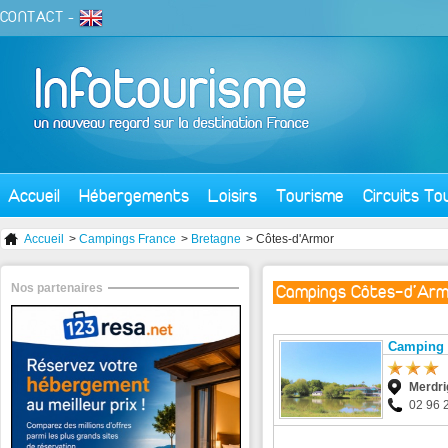
CONTACT
-
Accueil
Hébergements
Loisirs
Tourisme
Circuits To
Accueil
>
Campings France
>
Bretagne
> Côtes-d'Armor
Nos partenaires
Campings Côtes-d'Arm
Camping 
Merdri
02 96 