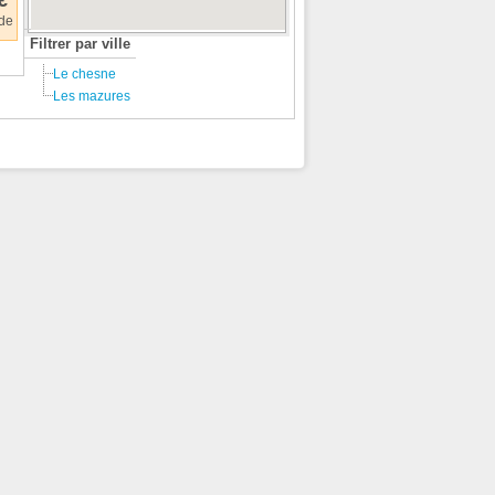
€
 de
Filtrer par ville
Le chesne
Les mazures