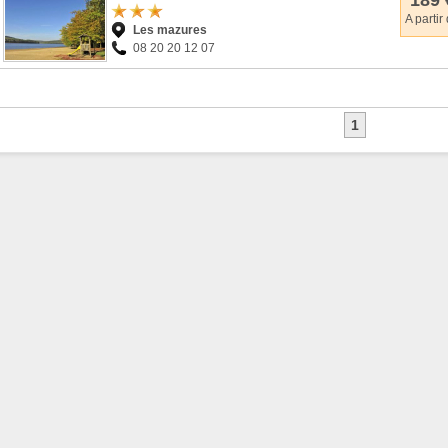
189 
A partir
Les mazures
08 20 20 12 07
1