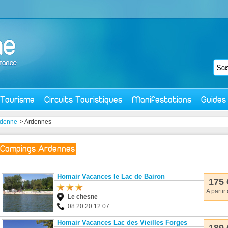
Tourisme
Circuits Touristiques
Manifestations
Guides
denne
> Ardennes
Campings Ardennes
Homair Vacances le Lac de Bairon
175 
A partir
Le chesne
08 20 20 12 07
Homair Vacances Lac des Vieilles Forges