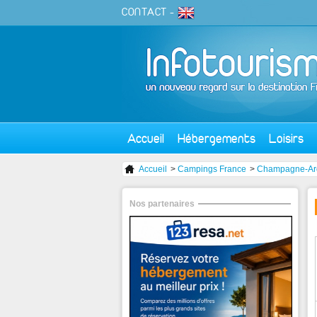
CONTACT
-
Accueil
Hébergements
Loisirs
Accueil
>
Campings France
>
Champagne-Ar
Nos partenaires