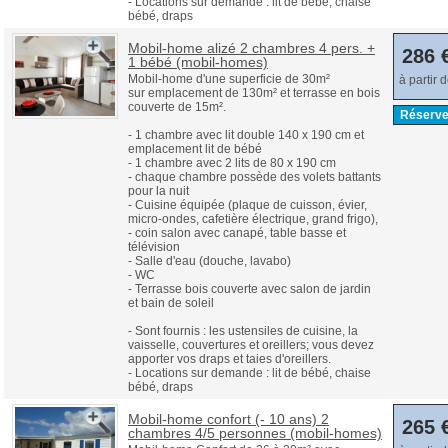
- Locations sur demande : lit de bébé, chaise
bébé, draps
Mobil-home alizé 2 chambres 4 pers. +
286 
1 bébé (mobil-homes)
Mobil-home d'une superficie de 30m²
à partir 
sur emplacement de 130m² et terrasse en bois
couverte de 15m².
Réserve
- 1 chambre avec lit double 140 x 190 cm et
emplacement lit de bébé
- 1 chambre avec 2 lits de 80 x 190 cm
- chaque chambre possède des volets battants
pour la nuit
- Cuisine équipée (plaque de cuisson, évier,
micro-ondes, cafetière électrique, grand frigo),
- coin salon avec canapé, table basse et
télévision
- Salle d'eau (douche, lavabo)
- WC
- Terrasse bois couverte avec salon de jardin
et bain de soleil
- Sont fournis : les ustensiles de cuisine, la
vaisselle, couvertures et oreillers; vous devez
apporter vos draps et taies d'oreillers.
- Locations sur demande : lit de bébé, chaise
bébé, draps
Mobil-home confort (- 10 ans) 2
265 
chambres 4/5 personnes (mobil-homes)