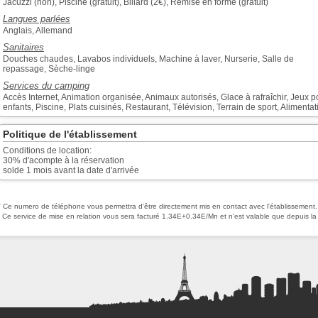
Jacuzzi (non), Piscine (gratuit), Billard (2€), Remise en forme (gratuit)
Langues parlées
Anglais, Allemand
Sanitaires
Douches chaudes, Lavabos individuels, Machine à laver, Nurserie, Salle de
repassage, Sèche-linge
Services du camping
Accès Internet, Animation organisée, Animaux autorisés, Glace à rafraîchir, Jeux p
enfants, Piscine, Plats cuisinés, Restaurant, Télévision, Terrain de sport, Alimentat
Politique de l'établissement
Conditions de location:
30% d'acompte à la réservation
solde 1 mois avant la date d'arrivée
* Ce numero de téléphone vous permettra d'être directement mis en contact avec l'établissement.
Ce service de mise en relation vous sera facturé 1.34E+0.34E/Mn et n'est valable que depuis la