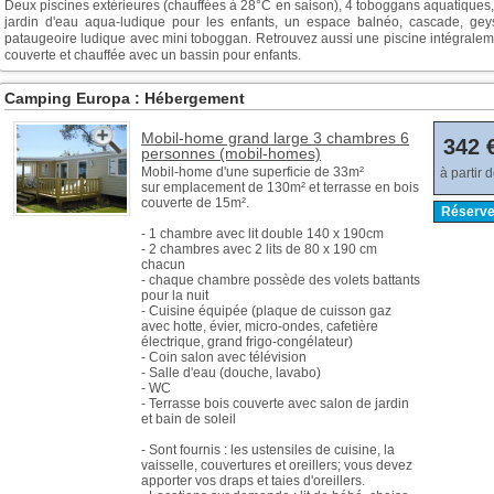
Deux piscines extérieures (chauffées à 28°C en saison), 4 toboggans aquatiques
jardin d'eau aqua-ludique pour les enfants, un espace balnéo, cascade, geys
pataugeoire ludique avec mini toboggan. Retrouvez aussi une piscine intégralem
couverte et chauffée avec un bassin pour enfants.
Camping Europa : Hébergement
Mobil-home grand large 3 chambres 6
342 
personnes (mobil-homes)
Mobil-home d'une superficie de 33m²
à partir 
sur emplacement de 130m² et terrasse en bois
couverte de 15m².
Réserve
- 1 chambre avec lit double 140 x 190cm
- 2 chambres avec 2 lits de 80 x 190 cm
chacun
- chaque chambre possède des volets battants
pour la nuit
- Cuisine équipée (plaque de cuisson gaz
avec hotte, évier, micro-ondes, cafetière
électrique, grand frigo-congélateur)
- Coin salon avec télévision
- Salle d'eau (douche, lavabo)
- WC
- Terrasse bois couverte avec salon de jardin
et bain de soleil
- Sont fournis : les ustensiles de cuisine, la
vaisselle, couvertures et oreillers; vous devez
apporter vos draps et taies d'oreillers.