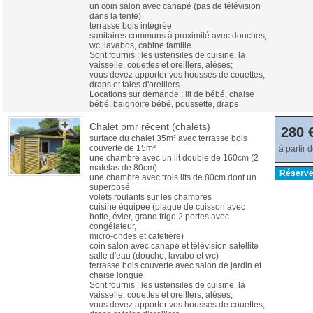
un coin salon avec canapé (pas de télévision
dans la tente)
terrasse bois intégrée
sanitaires communs à proximité avec douches,
wc, lavabos, cabine famille
Sont fournis : les ustensiles de cuisine, la
vaisselle, couettes et oreillers, alèses;
vous devez apporter vos housses de couettes,
draps et taies d'oreillers.
Locations sur demande : lit de bébé, chaise
bébé, baignoire bébé, poussette, draps
Chalet pmr récent (chalets)
280 
surface du chalet 35m² avec terrasse bois
couverte de 15m²
à partir 
une chambre avec un lit double de 160cm (2
matelas de 80cm)
Réserve
une chambre avec trois lits de 80cm dont un
superposé
volets roulants sur les chambres
cuisine équipée (plaque de cuisson avec
hotte, évier, grand frigo 2 portes avec
congélateur,
micro-ondes et cafetière)
coin salon avec canapé et télévision satellite
salle d'eau (douche, lavabo et wc)
terrasse bois couverte avec salon de jardin et
chaise longue
Sont fournis : les ustensiles de cuisine, la
vaisselle, couettes et oreillers, alèses;
vous devez apporter vos housses de couettes,