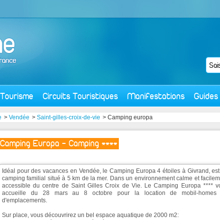
Tourisme
Circuits Touristiques
Manifestations
Guides
e
>
Vendée
>
Saint-gilles-croix-de-vie
> Camping europa
Camping Europa - Camping ****
Idéal pour des vacances en Vendée, le Camping Europa 4 étoiles à Givrand, est
camping familial situé à 5 km de la mer. Dans un environnement calme et facile
accessible du centre de Saint Gilles Croix de Vie. Le Camping Europa **** v
accueille du 28 mars au 8 octobre pour la location de mobil-homes
d'emplacements.
Sur place, vous découvrirez un bel espace aquatique de 2000 m2: