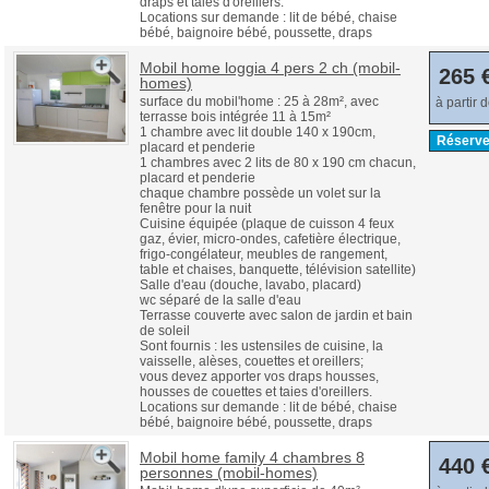
draps et taies d'oreillers.
Locations sur demande : lit de bébé, chaise
bébé, baignoire bébé, poussette, draps
Mobil home loggia 4 pers 2 ch (mobil-
265 
homes)
surface du mobil'home : 25 à 28m², avec
à partir 
terrasse bois intégrée 11 à 15m²
1 chambre avec lit double 140 x 190cm,
Réserve
placard et penderie
1 chambres avec 2 lits de 80 x 190 cm chacun,
placard et penderie
chaque chambre possède un volet sur la
fenêtre pour la nuit
Cuisine équipée (plaque de cuisson 4 feux
gaz, évier, micro-ondes, cafetière électrique,
frigo-congélateur, meubles de rangement,
table et chaises, banquette, télévision satellite)
Salle d'eau (douche, lavabo, placard)
wc séparé de la salle d'eau
Terrasse couverte avec salon de jardin et bain
de soleil
Sont fournis : les ustensiles de cuisine, la
vaisselle, alèses, couettes et oreillers;
vous devez apporter vos draps housses,
housses de couettes et taies d'oreillers.
Locations sur demande : lit de bébé, chaise
bébé, baignoire bébé, poussette, draps
Mobil home family 4 chambres 8
440 
personnes (mobil-homes)