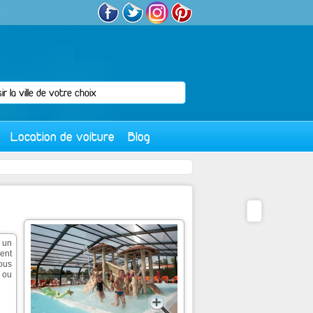
Location de voiture
Blog
 un
ment
ous
 ou