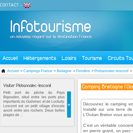
CONTACT
-
Accueil
Hébergements
Loisirs
Tourisme
Circuits To
Accueil
>
Campings France
>
Bretagne
>
Finistère
>
Plobannalec-lesconil
>
Visiter Plobannalec-lesconil
Camping Bretagne l'Oc
Petit port de pêche du Pays
Bigouden, situé entre les ports plus
importants du Guilvinec et de Loctudy.
Découvrez le camping en 
+
Lesconil est un petit village d'escale
Installé sur une terre d
ancré entre ses rochers. Deux belles
L’Océan Breton vous accue
plages de ...
C’est un véritable concen
en pierre granit, un parc 