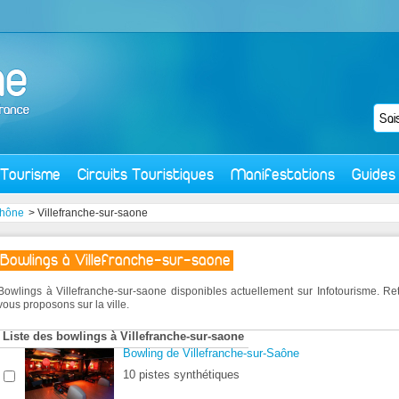
Tourisme
Circuits Touristiques
Manifestations
Guides
hône
> Villefranche-sur-saone
Bowlings à Villefranche-sur-saone
Bowlings à Villefranche-sur-saone disponibles actuellement sur Infotourisme. 
vous proposons sur la ville.
Liste des bowlings à Villefranche-sur-saone
Bowling de Villefranche-sur-Saône
10 pistes synthétiques